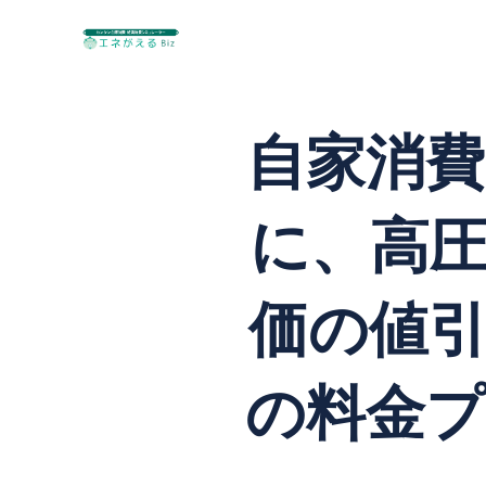
自家消
に、高
価の値
の料金