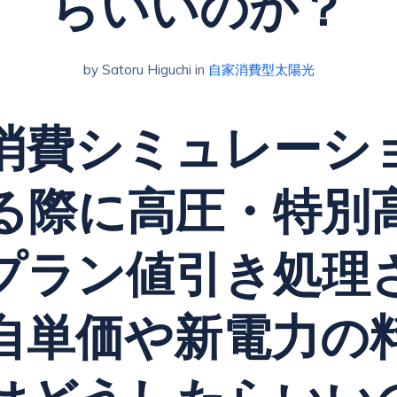
らいいのか？
by Satoru Higuchi in
自家消費型太陽光
消費シミュレーシ
る際に高圧・特別
プラン
値引き処理
自単価や新電力の