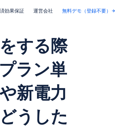
済効果保証
運営会社
無料デモ（登録不要）
をする際
プラン単
や新電力
どうした