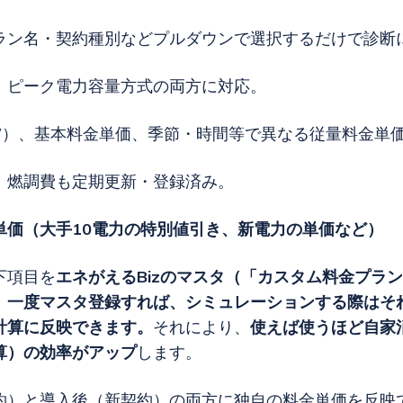
ラン名・契約種別などプルダウンで選択するだけで診断
、ピーク電力容量方式の両方に対応。
W）、基本料金単価、季節・時間等で異なる従量料金単
、燃調費も定期更新・登録済み。
単価（大手10電力の特別値引き、新電力の単価など）
下項目を
エネがえるBizのマスタ（「カスタム料金プラ
。
一度マスタ登録すれば、シミュレーションする際はそ
計算に反映できます。
それにより、
使えば使うほど自家
算）の効率がアップ
します。
約）と導入後（新契約）の両方に独自の料金単価を反映