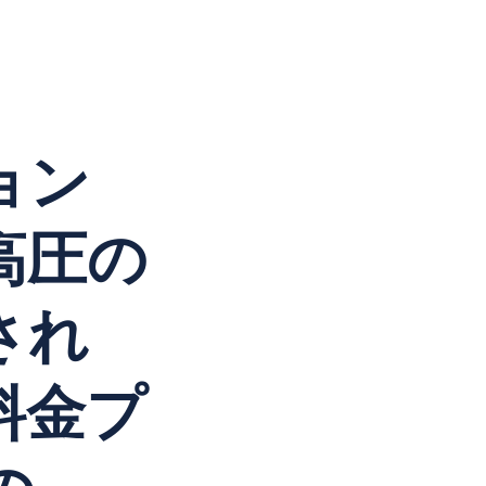
ョン
高圧の
され
料金プ