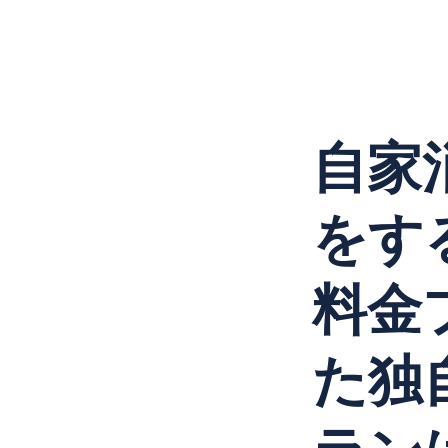
自家
をす
料金
た独